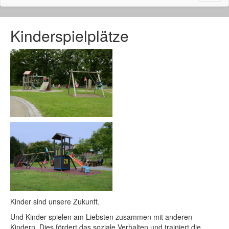
naviga
Kinderspielplätze
Kinder sind unsere Zukunft.
Und Kinder spielen am Liebsten zusammen mit anderen
Kindern. Dies fördert das soziale Verhalten und trainiert die